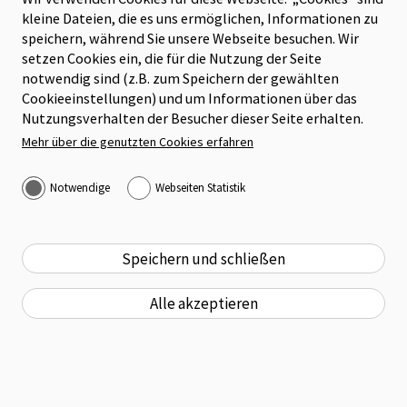
kleine Dateien, die es uns ermöglichen, Informationen zu
speichern, während Sie unsere Webseite besuchen. Wir
18.06.2026
Speicherdauer: 6 Monate, Provider:
setzen Cookies ein, die für die Nutzung der Seite
dokumentationsstelle.at
notwendig sind (z.B. zum Speichern der gewählten
Enquete zum Salzburger
Name: _pk_ref
Cookieeinstellungen) und um Informationen über das
Integrationsleitbild mit DPI-
Nutzungsverhalten der Besucher dieser Seite erhalten.
Speichert Attributationsinformationen
Mehr über die genutzten Cookies erfahren
Direktorin Fellhofer
Speicherdauer: 6 Monate, Provider:
Notwendige
Webseiten Statistik
dokumentationsstelle.at
Name: _pk_ses, _pk_cvar, _pk_hsr
Speichern und schließen
Speichert kurzzeitig Informationen über den Besuch auf
Alle akzeptieren
der Webseite
Speicherdauer: 30 Minuten, Provider:
dokumentationsstelle.at