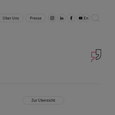
Über Uns
Presse
En
Übersicht und
icht
Übersicht
Kontakt
t
Leitung
Presseaussendungen
Downloads
Medienberichte
Zur Übersicht