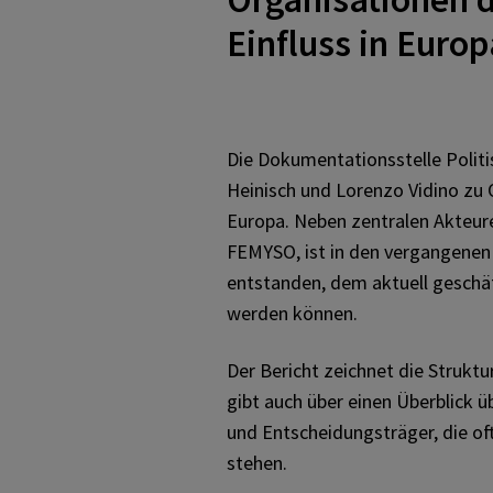
Einfluss in Euro
Speicherdauer: 6 Monate, Provider: dokum
Name: _pk_ref
Speichert Attributationsinformationen
Die Dokumentationsstelle Politis
Speicherdauer: 6 Monate, Provider: dokum
Heinisch und Lorenzo Vidino zu 
Name: _pk_ses, _pk_cvar, _pk_hsr
Europa. Neben zentralen Akteur
FEMYSO, ist in den vergangenen
Speichert kurzzeitig Informationen über den
entstanden, dem aktuell geschä
werden können.
Speicherdauer: 30 Minuten, Provider: dok
Der Bericht zeichnet die Struktu
gibt auch über einen Überblick 
und Entscheidungsträger, die o
stehen.