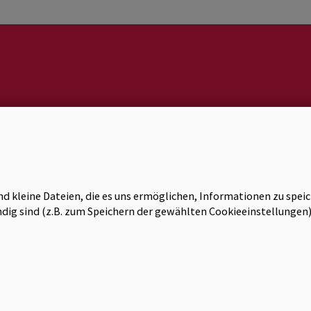
umentationsstelle.at
@
ragen
dokumentationsstelle.at
nd kleine Dateien, die es uns ermöglichen, Informationen zu spei
wendig sind (z.B. zum Speichern der gewählten Cookieeinstellung
umentationsstelle Politischer Islam |
ischer Fonds zur Dokumentation von
otiviertem politischen Extremismus,
030, 1090 Wien.