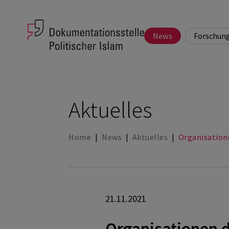
News
Forschun
Gruppe: Notwendige
Aktuelles
Ü
Anmeldung
Q
Name: omCookieConsent
Newsletter
Aktuelles
Das Cookie speichert die Informationen, ob u
Home
|
News
|
Aktuelles
|
Organisatione
Speicherdauer: 6 Monate, Provider:
Gruppe: Webseiten Statistik
Name: _pk_id
21.11.2021
Speichert benutzerbezogene Daten wie die B
Organisationen d