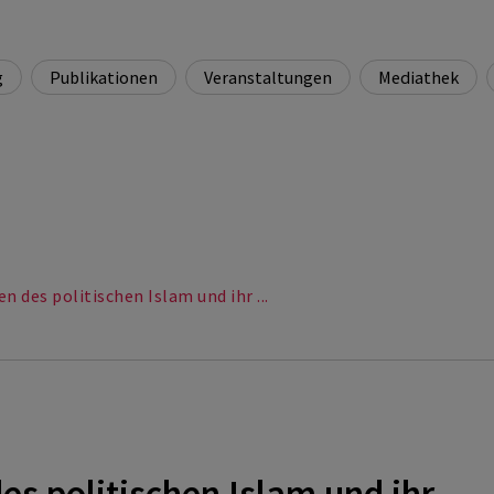
g
Publikationen
Veranstaltungen
Mediathek
bersicht
Übers
Exper
ualitätssicherung
Talk
nd mit welchen Cookies der Benutzer einverstanden ist.
n des politischen Islam und ihr ...
esucher-ID
es politischen Islam und ihr