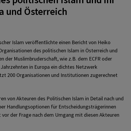
pa und Österreich
entationsstelle.at
cher Islam veröffentlichte einen Bericht von Heiko
entationsstelle.at
Organisationen des politischen Islam in Österreich und
en der Muslimbruderschaft, wie z.B. dem ECFR oder
 Jahrzehnten in Europa ein dichtes Netzwerk
 Besuch auf der Webseite
tzt 200 Organisationen und Institutionen zugerechnet
umentationsstelle.at
ren von Akteuren des Politischen Islam in Detail nach und
über Handlungsoptionen für Entscheidungsträgerinnen
ft vor der Frage nach dem Umgang mit diesen Akteuren